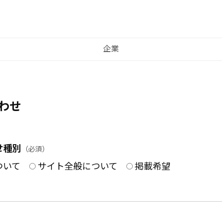
企業
わせ
せ種別
（必須）
ついて
サイト全般について
掲載希望
）