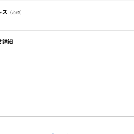
レス
（必須）
せ詳細